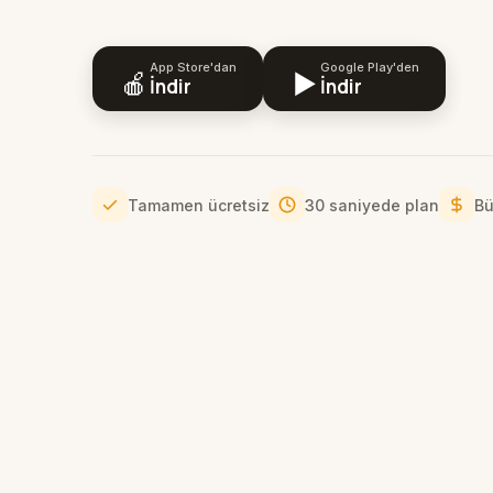
App Store'dan
Google Play'den
🍎
▶️
İndir
İndir
Tamamen ücretsiz
30 saniyede plan
Bü