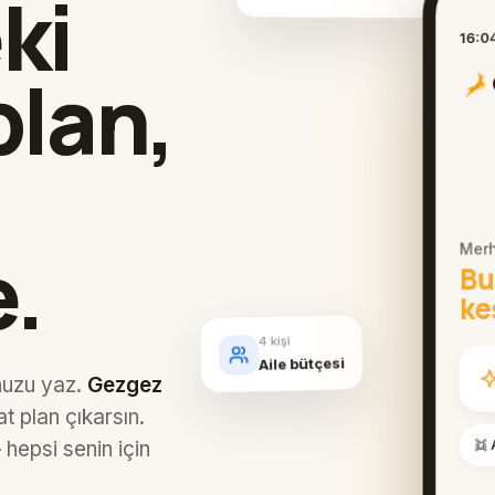
ki
16:0
plan,
.
Merh
Bu
ke
4 kişi
Aile bütçesi
unuzu yaz.
Gezgez
t plan çıkarsın.
hepsi senin için
👯 