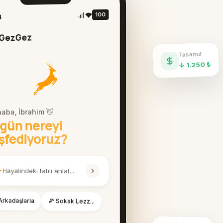
100
4
GezGez
Tasarruf
↓ 1.250 ₺
aba, İbrahim 👋
gün nereyi
şfediyoruz?
Hayalindeki tatili anlat...
Arkadaşlarla
🍕 Sokak Lezz...