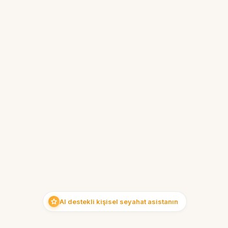
AI destekli kişisel seyahat asistanın