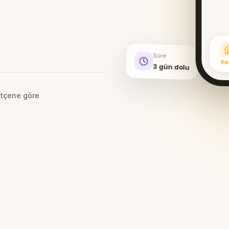
Süre
Ke
3 gün dolu
tçene göre