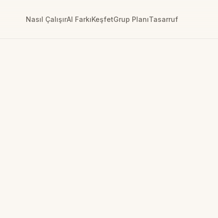
Nasıl Çalışır
AI Farkı
Keşfet
Grup Planı
Tasarruf