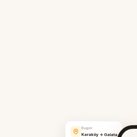
Bugün
Karaköy → Galata