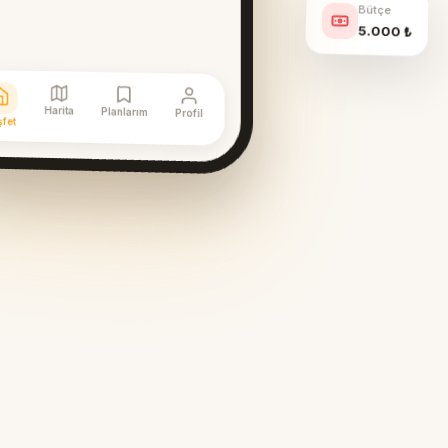
Bütçe
5.000 ₺
Harita
Planlarım
Profil
şfet